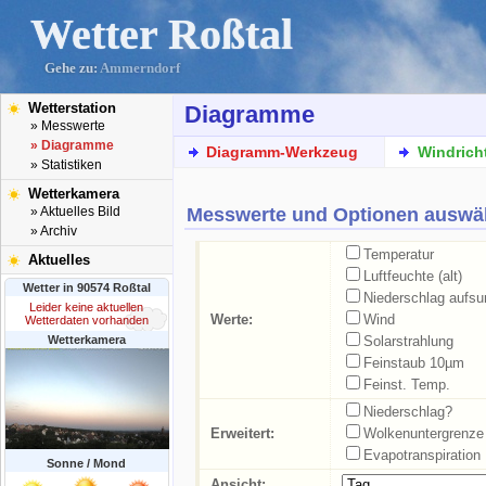
Wetter Roßtal
Gehe zu:
Ammerndorf
Wetterstation
Diagramme
» Messwerte
» Diagramme
Diagramm-Werkzeug
Windrich
» Statistiken
Wetterkamera
Messwerte und Optionen auswä
» Aktuelles Bild
» Archiv
Temperatur
Aktuelles
Luftfeuchte (alt)
Wetter in 90574 Roßtal
Niederschlag aufs
Leider keine aktuellen
Werte:
Wind
Wetterdaten vorhanden
Wetterkamera
Solarstrahlung
Feinstaub 10µm
Feinst. Temp.
Niederschlag?
Erweitert:
Wolkenuntergrenze
Evapotranspiration
Sonne / Mond
Ansicht: