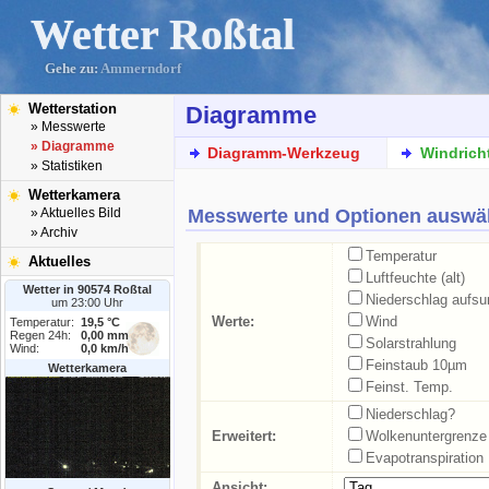
Wetter Roßtal
Gehe zu:
Ammerndorf
Wetterstation
Diagramme
» Messwerte
» Diagramme
Diagramm-Werkzeug
Windrich
» Statistiken
Wetterkamera
Messwerte und Optionen auswä
» Aktuelles Bild
» Archiv
Temperatur
Aktuelles
Luftfeuchte (alt)
Wetter in 90574 Roßtal
Niederschlag aufs
um 23:00 Uhr
Werte:
Wind
Temperatur:
19,5 °C
Regen 24h:
0,00 mm
Solarstrahlung
Wind:
0,0 km/h
Feinstaub 10µm
Wetterkamera
Feinst. Temp.
Niederschlag?
Erweitert:
Wolkenuntergrenze
Evapotranspiration
Ansicht: