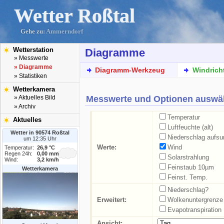
Wetter Roßtal
Gehe zu:
Ammerndorf
Wetterstation
Diagramme
» Messwerte
» Diagramme
Diagramm-Werkzeug
Windrich
» Statistiken
Wetterkamera
Messwerte und Optionen auswä
» Aktuelles Bild
» Archiv
Temperatur
Aktuelles
Luftfeuchte (alt)
Wetter in 90574 Roßtal
Niederschlag aufs
um 12:35 Uhr
Werte:
Wind
Temperatur:
26,9 °C
Regen 24h:
0,00 mm
Solarstrahlung
Wind:
3,2 km/h
Feinstaub 10µm
Wetterkamera
Feinst. Temp.
Niederschlag?
Erweitert:
Wolkenuntergrenze
Evapotranspiration
Ansicht: