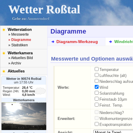
Wetter Roßtal
Gehe zu:
Ammerndorf
Wetterstation
Diagramme
» Messwerte
» Diagramme
Diagramm-Werkzeug
Windrich
» Statistiken
Wetterkamera
Messwerte und Optionen auswä
» Aktuelles Bild
» Archiv
Temperatur
Aktuelles
Luftfeuchte (alt)
Wetter in 90574 Roßtal
Niederschlag aufs
um 17:55 Uhr
Werte:
Wind
Temperatur:
28,4 °C
Regen 24h:
0,00 mm
Solarstrahlung
Wind:
4,8 km/h
Feinstaub 10µm
Wetterkamera
Feinst. Temp.
Niederschlag?
Erweitert:
Wolkenuntergrenze
Evapotranspiration
Ansicht: