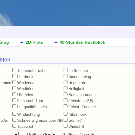
tung
2D-Plots
48-Stunden Rückblick
hlen
Temperatur (alt)
Luftfeuchte
Luftdruck
Niederschlag
ummiert
Windverlauf
Regenrate
Windböen
Helligkeit
UV-Index
Sonnenstunden
Feinstaub 1µm
Feinstaub 2,5µm
Luftqualitätsindex
Feinst. Feuchte
Windrichtung
Hitzeindex
 ü.G.
Schneefallgrenze über NN
Sonne?
Taupunkt
Windchill
Größe:
Glätten: