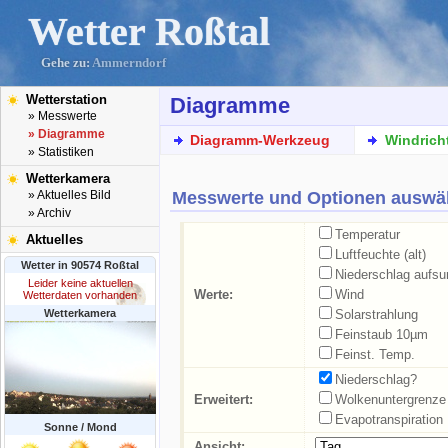
Wetter Roßtal
Gehe zu:
Ammerndorf
Wetterstation
Diagramme
» Messwerte
» Diagramme
Diagramm-Werkzeug
Windrich
» Statistiken
Wetterkamera
Messwerte und Optionen auswä
» Aktuelles Bild
» Archiv
Temperatur
Aktuelles
Luftfeuchte (alt)
Wetter in 90574 Roßtal
Niederschlag aufs
Leider keine aktuellen
Werte:
Wind
Wetterdaten vorhanden
Wetterkamera
Solarstrahlung
Feinstaub 10µm
Feinst. Temp.
Niederschlag?
Erweitert:
Wolkenuntergrenze
Evapotranspiration
Sonne / Mond
Ansicht: