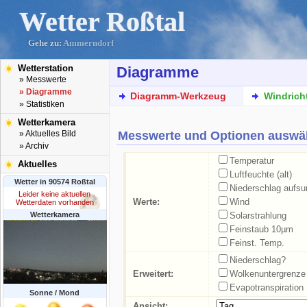
Wetter Roßtal
Gehe zu:
Ammerndorf
Wetterstation
Diagramme
» Messwerte
» Diagramme
Diagramm-Werkzeug
Windrich
» Statistiken
Wetterkamera
Messwerte und Optionen auswä
» Aktuelles Bild
» Archiv
Temperatur
Aktuelles
Luftfeuchte (alt)
Wetter in 90574 Roßtal
Niederschlag aufs
Leider keine aktuellen
Werte:
Wind
Wetterdaten vorhanden
Wetterkamera
Solarstrahlung
Feinstaub 10µm
Feinst. Temp.
Niederschlag?
Erweitert:
Wolkenuntergrenze
Evapotranspiration
Sonne / Mond
Ansicht: