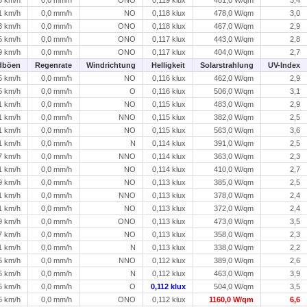
1 km/h
0,0 mm/h
NO
0,118 klux
478,0 W/qm
3,0
3 km/h
0,0 mm/h
ONO
0,118 klux
467,0 W/qm
2,9
5 km/h
0,0 mm/h
ONO
0,117 klux
443,0 W/qm
2,8
9 km/h
0,0 mm/h
ONO
0,117 klux
404,0 W/qm
2,7
dböen
Regenrate
Windrichtung
Helligkeit
Solarstrahlung
UV-Index
5 km/h
0,0 mm/h
NO
0,116 klux
462,0 W/qm
2,9
5 km/h
0,0 mm/h
O
0,116 klux
506,0 W/qm
3,1
1 km/h
0,0 mm/h
NO
0,115 klux
483,0 W/qm
2,9
1 km/h
0,0 mm/h
NNO
0,115 klux
382,0 W/qm
2,5
1 km/h
0,0 mm/h
NO
0,115 klux
563,0 W/qm
3,6
1 km/h
0,0 mm/h
N
0,114 klux
391,0 W/qm
2,5
7 km/h
0,0 mm/h
NNO
0,114 klux
363,0 W/qm
2,3
1 km/h
0,0 mm/h
NO
0,114 klux
410,0 W/qm
2,7
9 km/h
0,0 mm/h
NO
0,113 klux
385,0 W/qm
2,5
1 km/h
0,0 mm/h
NNO
0,113 klux
378,0 W/qm
2,4
1 km/h
0,0 mm/h
NO
0,113 klux
372,0 W/qm
2,4
9 km/h
0,0 mm/h
ONO
0,113 klux
473,0 W/qm
3,5
7 km/h
0,0 mm/h
NO
0,113 klux
358,0 W/qm
2,3
1 km/h
0,0 mm/h
N
0,113 klux
338,0 W/qm
2,2
5 km/h
0,0 mm/h
NNO
0,112 klux
389,0 W/qm
2,6
5 km/h
0,0 mm/h
N
0,112 klux
463,0 W/qm
3,9
5 km/h
0,0 mm/h
O
0,112 klux
504,0 W/qm
3,5
5 km/h
0,0 mm/h
ONO
0,112 klux
1160,0 W/qm
6,6