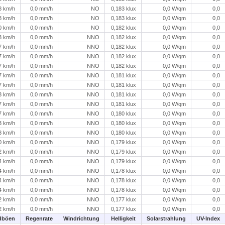
8 km/h
0,0 mm/h
NO
0,183 klux
0,0 W/qm
0,0
8 km/h
0,0 mm/h
NO
0,183 klux
0,0 W/qm
0,0
0 km/h
0,0 mm/h
NO
0,182 klux
0,0 W/qm
0,0
3 km/h
0,0 mm/h
NNO
0,182 klux
0,0 W/qm
0,0
7 km/h
0,0 mm/h
NNO
0,182 klux
0,0 W/qm
0,0
7 km/h
0,0 mm/h
NNO
0,182 klux
0,0 W/qm
0,0
7 km/h
0,0 mm/h
NNO
0,182 klux
0,0 W/qm
0,0
7 km/h
0,0 mm/h
NNO
0,181 klux
0,0 W/qm
0,0
7 km/h
0,0 mm/h
NNO
0,181 klux
0,0 W/qm
0,0
3 km/h
0,0 mm/h
NNO
0,181 klux
0,0 W/qm
0,0
7 km/h
0,0 mm/h
NNO
0,181 klux
0,0 W/qm
0,0
7 km/h
0,0 mm/h
NNO
0,180 klux
0,0 W/qm
0,0
3 km/h
0,0 mm/h
NNO
0,180 klux
0,0 W/qm
0,0
3 km/h
0,0 mm/h
NNO
0,180 klux
0,0 W/qm
0,0
0 km/h
0,0 mm/h
NNO
0,179 klux
0,0 W/qm
0,0
2 km/h
0,0 mm/h
NNO
0,179 klux
0,0 W/qm
0,0
4 km/h
0,0 mm/h
NNO
0,179 klux
0,0 W/qm
0,0
4 km/h
0,0 mm/h
NNO
0,178 klux
0,0 W/qm
0,0
4 km/h
0,0 mm/h
NNO
0,178 klux
0,0 W/qm
0,0
4 km/h
0,0 mm/h
NNO
0,178 klux
0,0 W/qm
0,0
2 km/h
0,0 mm/h
NNO
0,177 klux
0,0 W/qm
0,0
2 km/h
0,0 mm/h
NNO
0,177 klux
0,0 W/qm
0,0
dböen
Regenrate
Windrichtung
Helligkeit
Solarstrahlung
UV-Index