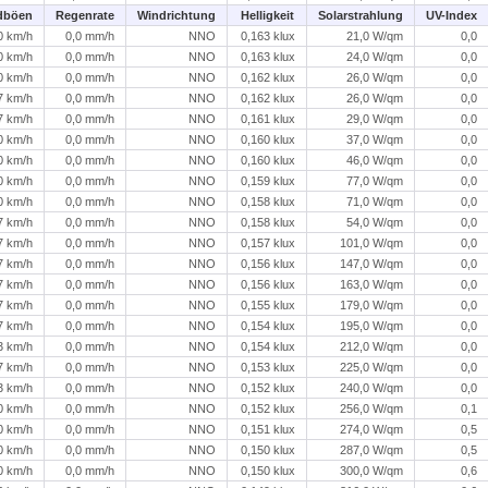
dböen
Regenrate
Windrichtung
Helligkeit
Solarstrahlung
UV-Index
0 km/h
0,0 mm/h
NNO
0,163 klux
21,0 W/qm
0,0
0 km/h
0,0 mm/h
NNO
0,163 klux
24,0 W/qm
0,0
0 km/h
0,0 mm/h
NNO
0,162 klux
26,0 W/qm
0,0
7 km/h
0,0 mm/h
NNO
0,162 klux
26,0 W/qm
0,0
7 km/h
0,0 mm/h
NNO
0,161 klux
29,0 W/qm
0,0
0 km/h
0,0 mm/h
NNO
0,160 klux
37,0 W/qm
0,0
0 km/h
0,0 mm/h
NNO
0,160 klux
46,0 W/qm
0,0
0 km/h
0,0 mm/h
NNO
0,159 klux
77,0 W/qm
0,0
0 km/h
0,0 mm/h
NNO
0,158 klux
71,0 W/qm
0,0
7 km/h
0,0 mm/h
NNO
0,158 klux
54,0 W/qm
0,0
7 km/h
0,0 mm/h
NNO
0,157 klux
101,0 W/qm
0,0
7 km/h
0,0 mm/h
NNO
0,156 klux
147,0 W/qm
0,0
7 km/h
0,0 mm/h
NNO
0,156 klux
163,0 W/qm
0,0
7 km/h
0,0 mm/h
NNO
0,155 klux
179,0 W/qm
0,0
7 km/h
0,0 mm/h
NNO
0,154 klux
195,0 W/qm
0,0
3 km/h
0,0 mm/h
NNO
0,154 klux
212,0 W/qm
0,0
7 km/h
0,0 mm/h
NNO
0,153 klux
225,0 W/qm
0,0
3 km/h
0,0 mm/h
NNO
0,152 klux
240,0 W/qm
0,0
0 km/h
0,0 mm/h
NNO
0,152 klux
256,0 W/qm
0,1
0 km/h
0,0 mm/h
NNO
0,151 klux
274,0 W/qm
0,5
0 km/h
0,0 mm/h
NNO
0,150 klux
287,0 W/qm
0,5
0 km/h
0,0 mm/h
NNO
0,150 klux
300,0 W/qm
0,6