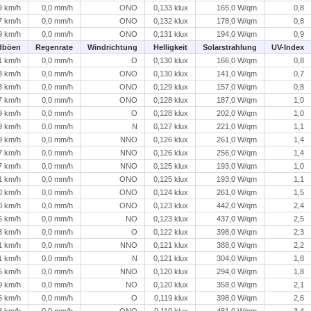
9 km/h
0,0 mm/h
ONO
0,133 klux
165,0 W/qm
0,8
7 km/h
0,0 mm/h
ONO
0,132 klux
178,0 W/qm
0,8
9 km/h
0,0 mm/h
ONO
0,131 klux
194,0 W/qm
0,9
dböen
Regenrate
Windrichtung
Helligkeit
Solarstrahlung
UV-Index
1 km/h
0,0 mm/h
O
0,130 klux
166,0 W/qm
0,8
3 km/h
0,0 mm/h
ONO
0,130 klux
141,0 W/qm
0,7
3 km/h
0,0 mm/h
ONO
0,129 klux
157,0 W/qm
0,8
7 km/h
0,0 mm/h
ONO
0,128 klux
187,0 W/qm
1,0
9 km/h
0,0 mm/h
O
0,128 klux
202,0 W/qm
1,0
9 km/h
0,0 mm/h
N
0,127 klux
221,0 W/qm
1,1
9 km/h
0,0 mm/h
NNO
0,126 klux
261,0 W/qm
1,4
7 km/h
0,0 mm/h
NNO
0,126 klux
256,0 W/qm
1,4
7 km/h
0,0 mm/h
NNO
0,125 klux
193,0 W/qm
1,0
1 km/h
0,0 mm/h
ONO
0,125 klux
193,0 W/qm
1,1
0 km/h
0,0 mm/h
ONO
0,124 klux
261,0 W/qm
1,5
0 km/h
0,0 mm/h
ONO
0,123 klux
442,0 W/qm
2,4
5 km/h
0,0 mm/h
NO
0,123 klux
437,0 W/qm
2,5
3 km/h
0,0 mm/h
O
0,122 klux
398,0 W/qm
2,3
1 km/h
0,0 mm/h
NNO
0,121 klux
388,0 W/qm
2,2
1 km/h
0,0 mm/h
N
0,121 klux
304,0 W/qm
1,8
5 km/h
0,0 mm/h
NNO
0,120 klux
294,0 W/qm
1,8
9 km/h
0,0 mm/h
NO
0,120 klux
358,0 W/qm
2,1
5 km/h
0,0 mm/h
O
0,119 klux
398,0 W/qm
2,6
3 km/h
0,0 mm/h
ONO
0,119 klux
481,0 W/qm
3,4