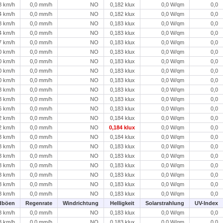
8 km/h
0,0 mm/h
NO
0,182 klux
0,0 W/qm
0,0
4 km/h
0,0 mm/h
NO
0,182 klux
0,0 W/qm
0,0
8 km/h
0,0 mm/h
NO
0,183 klux
0,0 W/qm
0,0
4 km/h
0,0 mm/h
NO
0,183 klux
0,0 W/qm
0,0
7 km/h
0,0 mm/h
NO
0,183 klux
0,0 W/qm
0,0
0 km/h
0,0 mm/h
NO
0,183 klux
0,0 W/qm
0,0
0 km/h
0,0 mm/h
NO
0,183 klux
0,0 W/qm
0,0
0 km/h
0,0 mm/h
NO
0,183 klux
0,0 W/qm
0,0
0 km/h
0,0 mm/h
NO
0,183 klux
0,0 W/qm
0,0
8 km/h
0,0 mm/h
NO
0,183 klux
0,0 W/qm
0,0
8 km/h
0,0 mm/h
NO
0,183 klux
0,0 W/qm
0,0
6 km/h
0,0 mm/h
NO
0,183 klux
0,0 W/qm
0,0
2 km/h
0,0 mm/h
NO
0,184 klux
0,0 W/qm
0,0
2 km/h
0,0 mm/h
NO
0,184 klux
0,0 W/qm
0,0
8 km/h
0,0 mm/h
NO
0,184 klux
0,0 W/qm
0,0
8 km/h
0,0 mm/h
NO
0,183 klux
0,0 W/qm
0,0
8 km/h
0,0 mm/h
NO
0,183 klux
0,0 W/qm
0,0
8 km/h
0,0 mm/h
NO
0,183 klux
0,0 W/qm
0,0
8 km/h
0,0 mm/h
NO
0,183 klux
0,0 W/qm
0,0
8 km/h
0,0 mm/h
NO
0,183 klux
0,0 W/qm
0,0
8 km/h
0,0 mm/h
NO
0,183 klux
0,0 W/qm
0,0
dböen
Regenrate
Windrichtung
Helligkeit
Solarstrahlung
UV-Index
8 km/h
0,0 mm/h
NO
0,183 klux
0,0 W/qm
0,0
8 km/h
0,0 mm/h
NO
0,183 klux
0,0 W/qm
0,0