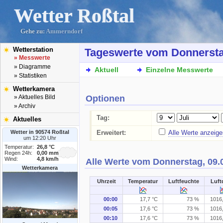
Wetter Roßtal
Gehe zu:
Ammerndorf
Wetterstation
Tageswerte vom Donnersta
» Messwerte
» Diagramme
Aktuell
Einzelne Messwerte
» Statistiken
Wetterkamera
Optionen
» Aktuelles Bild
» Archiv
Tag:
Aktuelles
Wetter in 90574 Roßtal
Erweitert:
Alle Werte anzeige
um 12:20 Uhr
Temperatur:
26,8 °C
Regen 24h:
0,00 mm
Wind:
4,8 km/h
Alle Werte vom Donnerstag, 09.
Wetterkamera
Uhrzeit
Temperatur
Luftfeuchte
Luft
Einen Moment bitte, die Daten werden aufberei
00:00
17,7 °C
73 %
1016
00:05
17,6 °C
73 %
1016
00:10
17,6 °C
73 %
1016