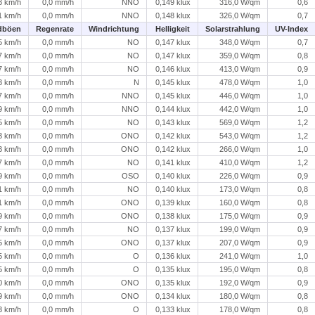
3 km/h
0,0 mm/h
NNO
0,149 klux
316,0 W/qm
0,6
1 km/h
0,0 mm/h
NNO
0,148 klux
326,0 W/qm
0,7
dböen
Regenrate
Windrichtung
Helligkeit
Solarstrahlung
UV-Index
5 km/h
0,0 mm/h
NO
0,147 klux
348,0 W/qm
0,7
7 km/h
0,0 mm/h
NO
0,147 klux
359,0 W/qm
0,8
7 km/h
0,0 mm/h
NO
0,146 klux
413,0 W/qm
0,9
3 km/h
0,0 mm/h
N
0,145 klux
478,0 W/qm
1,0
7 km/h
0,0 mm/h
NNO
0,145 klux
446,0 W/qm
1,0
9 km/h
0,0 mm/h
NNO
0,144 klux
442,0 W/qm
1,0
5 km/h
0,0 mm/h
NO
0,143 klux
569,0 W/qm
1,2
3 km/h
0,0 mm/h
ONO
0,142 klux
543,0 W/qm
1,2
3 km/h
0,0 mm/h
ONO
0,142 klux
266,0 W/qm
1,0
7 km/h
0,0 mm/h
NO
0,141 klux
410,0 W/qm
1,2
9 km/h
0,0 mm/h
OSO
0,140 klux
226,0 W/qm
0,9
1 km/h
0,0 mm/h
NO
0,140 klux
173,0 W/qm
0,8
1 km/h
0,0 mm/h
ONO
0,139 klux
160,0 W/qm
0,8
9 km/h
0,0 mm/h
ONO
0,138 klux
175,0 W/qm
0,9
7 km/h
0,0 mm/h
NO
0,137 klux
199,0 W/qm
0,9
5 km/h
0,0 mm/h
ONO
0,137 klux
207,0 W/qm
0,9
5 km/h
0,0 mm/h
O
0,136 klux
241,0 W/qm
1,0
5 km/h
0,0 mm/h
O
0,135 klux
195,0 W/qm
0,8
0 km/h
0,0 mm/h
ONO
0,135 klux
192,0 W/qm
0,9
9 km/h
0,0 mm/h
ONO
0,134 klux
180,0 W/qm
0,8
3 km/h
0,0 mm/h
O
0,133 klux
178,0 W/qm
0,8