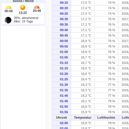
Sonne / Mond
00:15
17,5 °C
74 %
1016
00:20
17,4 °C
74 %
1016
20:48
05:56
13:22
00:25
17,4 °C
74 %
1016
35%, abnehmend
00:30
17,2 °C
75 %
1017
Alter: 24 Tage
00:35
17,2 °C
76 %
1016
00:40
17,1 °C
76 %
1016
00:45
17,1 °C
76 %
1016
00:50
16,9 °C
76 %
1017
00:55
16,9 °C
76 %
1016
01:00
16,8 °C
76 %
1016
01:05
16,7 °C
76 %
1016
01:10
16,7 °C
76 %
1016
01:15
16,6 °C
76 %
1016
01:20
16,6 °C
76 %
1016
01:25
16,4 °C
76 %
1016
01:30
16,3 °C
77 %
1016
01:35
16,3 °C
77 %
1016
01:40
16,2 °C
77 %
1016
01:45
16,1 °C
78 %
1016
01:50
16,0 °C
78 %
1016
01:55
15,9 °C
78 %
1016
Uhrzeit
Temperatur
Luftfeuchte
Luft
02:00
15,9 °C
78 %
1016
02:05
15,8 °C
78 %
1016