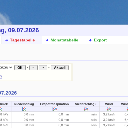
g, 09.07.2026
Tagestabelle
Monatstabelle
Export
•
•
n
07.2026
druck
Niederschlag
Evapotranspiration
Niederschlag?
Wind
Win
tet...
,8 hPa
0,0 mm
0,0 mm
nein
3,2 km/h
6,
,8 hPa
0,0 mm
0,0 mm
nein
3,2 km/h
6,
,8 hPa
0,0 mm
0,0 mm
nein
3,2 km/h
6,