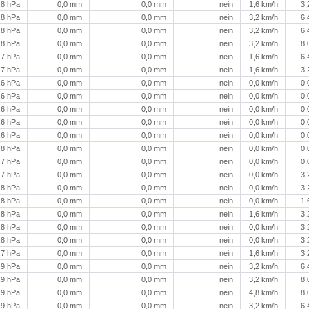
,8 hPa
0,0 mm
0,0 mm
nein
1,6 km/h
3,
,8 hPa
0,0 mm
0,0 mm
nein
3,2 km/h
6,
,8 hPa
0,0 mm
0,0 mm
nein
3,2 km/h
6,
,8 hPa
0,0 mm
0,0 mm
nein
3,2 km/h
8,
,7 hPa
0,0 mm
0,0 mm
nein
1,6 km/h
6,
,7 hPa
0,0 mm
0,0 mm
nein
1,6 km/h
3,
,6 hPa
0,0 mm
0,0 mm
nein
0,0 km/h
0,
,6 hPa
0,0 mm
0,0 mm
nein
0,0 km/h
0,
,6 hPa
0,0 mm
0,0 mm
nein
0,0 km/h
0,
,6 hPa
0,0 mm
0,0 mm
nein
0,0 km/h
0,
,6 hPa
0,0 mm
0,0 mm
nein
0,0 km/h
0,
,8 hPa
0,0 mm
0,0 mm
nein
0,0 km/h
0,
,7 hPa
0,0 mm
0,0 mm
nein
0,0 km/h
0,
,7 hPa
0,0 mm
0,0 mm
nein
0,0 km/h
3,
,8 hPa
0,0 mm
0,0 mm
nein
0,0 km/h
3,
,8 hPa
0,0 mm
0,0 mm
nein
0,0 km/h
1,
,8 hPa
0,0 mm
0,0 mm
nein
1,6 km/h
3,
,8 hPa
0,0 mm
0,0 mm
nein
0,0 km/h
3,
,8 hPa
0,0 mm
0,0 mm
nein
0,0 km/h
3,
,7 hPa
0,0 mm
0,0 mm
nein
1,6 km/h
3,
,9 hPa
0,0 mm
0,0 mm
nein
3,2 km/h
6,
,9 hPa
0,0 mm
0,0 mm
nein
3,2 km/h
8,
,9 hPa
0,0 mm
0,0 mm
nein
4,8 km/h
8,
,9 hPa
0,0 mm
0,0 mm
nein
3,2 km/h
6,