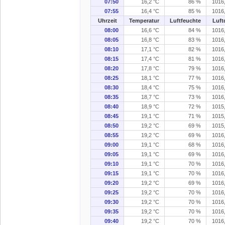
07:50
16,2 °C
86 %
1016
07:55
16,4 °C
85 %
1016
Uhrzeit
Temperatur
Luftfeuchte
Luft
08:00
16,6 °C
84 %
1016
08:05
16,8 °C
83 %
1016
08:10
17,1 °C
82 %
1016
08:15
17,4 °C
81 %
1016
08:20
17,8 °C
79 %
1016
08:25
18,1 °C
77 %
1016
08:30
18,4 °C
75 %
1016
08:35
18,7 °C
73 %
1016
08:40
18,9 °C
72 %
1015
08:45
19,1 °C
71 %
1015
08:50
19,2 °C
69 %
1015
08:55
19,2 °C
69 %
1016
09:00
19,1 °C
68 %
1016
09:05
19,1 °C
69 %
1016
09:10
19,1 °C
70 %
1016
09:15
19,1 °C
70 %
1016
09:20
19,2 °C
69 %
1016
09:25
19,2 °C
70 %
1016
09:30
19,2 °C
70 %
1016
09:35
19,2 °C
70 %
1016
09:40
19,2 °C
70 %
1016