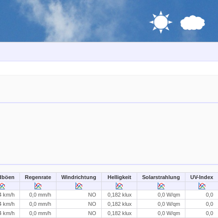
dböen
Regenrate
Windrichtung
Helligkeit
Solarstrahlung
UV-Index
4 km/h
0,0 mm/h
NO
0,182 klux
0,0 W/qm
0,0
4 km/h
0,0 mm/h
NO
0,182 klux
0,0 W/qm
0,0
4 km/h
0,0 mm/h
NO
0,182 klux
0,0 W/qm
0,0