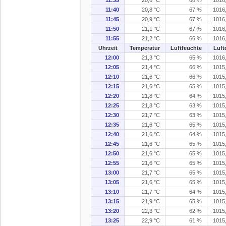
11:40
20,8 °C
67 %
1016
11:45
20,9 °C
67 %
1016
11:50
21,1 °C
67 %
1016
11:55
21,2 °C
66 %
1016
Uhrzeit
Temperatur
Luftfeuchte
Luft
12:00
21,3 °C
65 %
1016
12:05
21,4 °C
66 %
1015
12:10
21,6 °C
66 %
1015
12:15
21,6 °C
65 %
1015
12:20
21,8 °C
64 %
1015
12:25
21,8 °C
63 %
1015
12:30
21,7 °C
63 %
1015
12:35
21,6 °C
65 %
1015
12:40
21,6 °C
64 %
1015
12:45
21,6 °C
65 %
1015
12:50
21,6 °C
65 %
1015
12:55
21,6 °C
65 %
1015
13:00
21,7 °C
65 %
1015
13:05
21,6 °C
65 %
1015
13:10
21,7 °C
64 %
1015
13:15
21,9 °C
65 %
1015
13:20
22,3 °C
62 %
1015
13:25
22,9 °C
61 %
1015