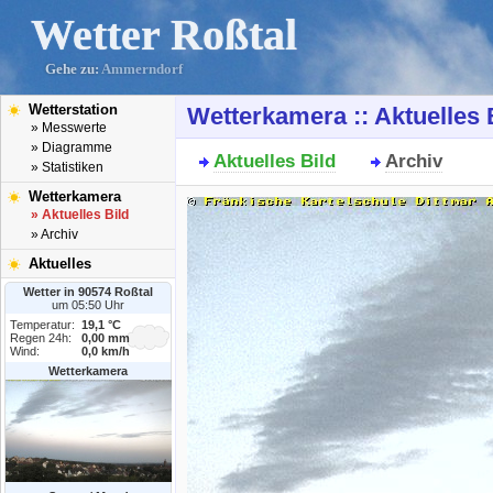
Wetter Roßtal
Gehe zu:
Ammerndorf
Wetterstation
Wetterkamera :: Aktuelles 
» Messwerte
» Diagramme
Aktuelles Bild
Archiv
» Statistiken
Wetterkamera
» Aktuelles Bild
» Archiv
Aktuelles
Wetter in 90574 Roßtal
um 05:50 Uhr
Temperatur:
19,1 °C
Regen 24h:
0,00 mm
Wind:
0,0 km/h
Wetterkamera