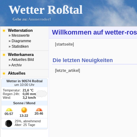
Wetter Roßtal
Gehe zu:
Ammerndorf
Wetterstation
Willkommen auf wetter-ros
» Messwerte
» Diagramme
[startseite]
» Statistiken
Wetterkamera
Die letzten Neuigkeiten
» Aktuelles Bild
» Archiv
[letzte_artikel]
Aktuelles
Wetter in 90574 Roßtal
um 10:00 Uhr
Temperatur:
21,6 °C
Regen 24h:
0,00 mm
Wind:
3,2 km/h
Sonne / Mond
20:46
05:57
13:22
25%, abnehmend
Alter: 25 Tage