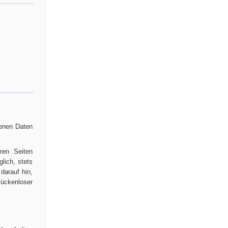
genen Daten
ren Seiten
lich, stets
darauf hin,
lückenloser