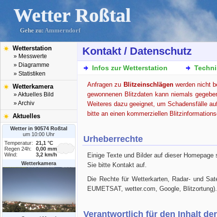
Wetter Roßtal
Gehe zu:
Ammerndorf
Wetterstation
Kontakt / Datenschutz
» Messwerte
» Diagramme
Infos zur Wetterstation
Techni
» Statistiken
Anfragen zu
Blitzeinschlägen
werden nicht b
Wetterkamera
gewonnenen Blitzdaten kann niemals gegeben 
» Aktuelles Bild
» Archiv
Weiteres dazu geeignet, um Schadensfälle auf 
bitte an einen kommerziellen Blitzinformations
Aktuelles
Wetter in 90574 Roßtal
um 10:00 Uhr
Urheberrechte
Temperatur:
21,1 °C
Regen 24h:
0,00 mm
Wind:
3,2 km/h
Einige Texte und Bilder auf dieser Homepage 
Wetterkamera
Sie bitte Kontakt auf.
Die Rechte für Wetterkarten, Radar- und Satel
EUMETSAT, wetter.com, Google, Blitzortung).
Verantwortlich für den Inhalt der