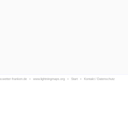
.wetter-franken.de
•
www.lightningmaps.org
•
Start
•
Kontakt / Datenschutz