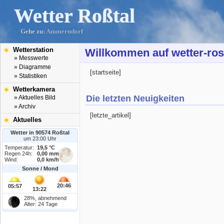
Wetter Roßtal
Gehe zu:
Ammerndorf
Wetterstation
Willkommen auf wetter-ros
» Messwerte
» Diagramme
[startseite]
» Statistiken
Wetterkamera
Die letzten Neuigkeiten
» Aktuelles Bild
» Archiv
[letzte_artikel]
Aktuelles
Wetter in 90574 Roßtal
um 23:00 Uhr
Temperatur:
19,5 °C
Regen 24h:
0,00 mm
Wind:
0,0 km/h
Sonne / Mond
20:46
05:57
13:22
28%, abnehmend
Alter: 24 Tage