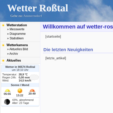
Wetter Roßtal
Gehe zu:
Ammerndorf
Wetterstation
Willkommen auf wetter-ros
» Messwerte
» Diagramme
[startseite]
» Statistiken
Wetterkamera
Die letzten Neuigkeiten
» Aktuelles Bild
» Archiv
[letzte_artikel]
Aktuelles
Wetter in 90574 Roßtal
um 18:10 Uhr
Temperatur:
28,9 °C
Regen 24h:
0,00 mm
Wind:
14,5 km/h
Sonne / Mond
20:49
05:55
13:22
43%, abnehmend
Alter: 23 Tage