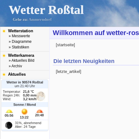
Wetter Roßtal
Gehe zu:
Ammerndorf
Wetterstation
Willkommen auf wetter-ros
» Messwerte
» Diagramme
[startseite]
» Statistiken
Wetterkamera
Die letzten Neuigkeiten
» Aktuelles Bild
» Archiv
[letzte_artikel]
Aktuelles
Wetter in 90574 Roßtal
um 21:40 Uhr
Temperatur:
21,6 °C
Regen 24h:
0,00 mm
Wind:
3,2 km/h
Sonne / Mond
20:48
05:56
13:22
31%, abnehmend
Alter: 24 Tage