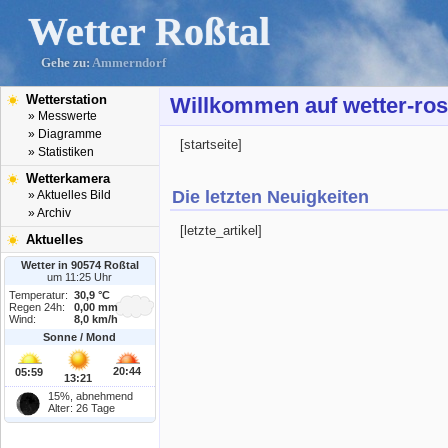
Wetter Roßtal
Gehe zu:
Ammerndorf
Wetterstation
Willkommen auf wetter-ros
» Messwerte
» Diagramme
[startseite]
» Statistiken
Wetterkamera
Die letzten Neuigkeiten
» Aktuelles Bild
» Archiv
[letzte_artikel]
Aktuelles
Wetter in 90574 Roßtal
um 11:25 Uhr
Temperatur:
30,9 °C
Regen 24h:
0,00 mm
Wind:
8,0 km/h
Sonne / Mond
20:44
05:59
13:21
15%, abnehmend
Alter: 26 Tage