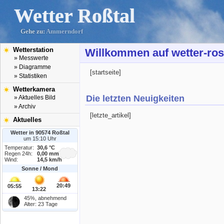
Wetter Roßtal
Gehe zu:
Ammerndorf
Wetterstation
Willkommen auf wetter-ros
» Messwerte
» Diagramme
[startseite]
» Statistiken
Wetterkamera
Die letzten Neuigkeiten
» Aktuelles Bild
» Archiv
[letzte_artikel]
Aktuelles
Wetter in 90574 Roßtal
um 15:10 Uhr
Temperatur:
30,6 °C
Regen 24h:
0,00 mm
Wind:
14,5 km/h
Sonne / Mond
20:49
05:55
13:22
45%, abnehmend
Alter: 23 Tage