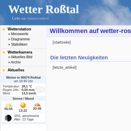
Wetter Roßtal
Gehe zu:
Ammerndorf
Wetterstation
Willkommen auf wetter-ros
» Messwerte
» Diagramme
[startseite]
» Statistiken
Wetterkamera
Die letzten Neuigkeiten
» Aktuelles Bild
» Archiv
[letzte_artikel]
Aktuelles
Wetter in 90574 Roßtal
um 18:45 Uhr
Temperatur:
28,1 °C
Regen 24h:
0,00 mm
Wind:
14,5 km/h
Sonne / Mond
20:49
05:55
13:22
43%, abnehmend
Alter: 23 Tage