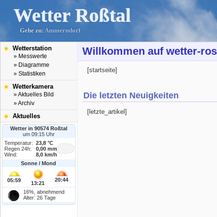
Wetter Roßtal
Gehe zu:
Ammerndorf
Wetterstation
Willkommen auf wetter-ros
» Messwerte
» Diagramme
[startseite]
» Statistiken
Wetterkamera
Die letzten Neuigkeiten
» Aktuelles Bild
» Archiv
[letzte_artikel]
Aktuelles
Wetter in 90574 Roßtal
um 09:15 Uhr
Temperatur:
23,8 °C
Regen 24h:
0,00 mm
Wind:
8,0 km/h
Sonne / Mond
20:44
05:59
13:21
16%, abnehmend
Alter: 26 Tage