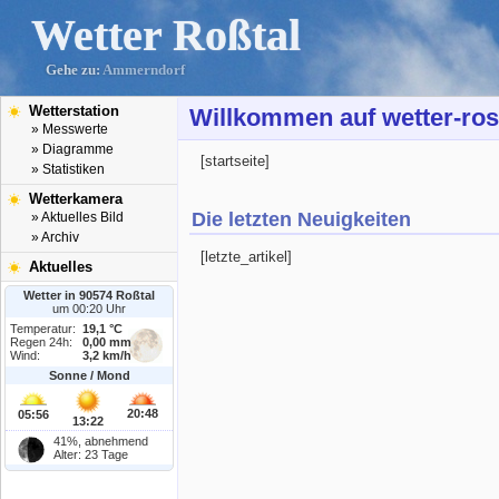
Wetter Roßtal
Gehe zu:
Ammerndorf
Wetterstation
Willkommen auf wetter-ros
» Messwerte
» Diagramme
[startseite]
» Statistiken
Wetterkamera
Die letzten Neuigkeiten
» Aktuelles Bild
» Archiv
[letzte_artikel]
Aktuelles
Wetter in 90574 Roßtal
um 00:20 Uhr
Temperatur:
19,1 °C
Regen 24h:
0,00 mm
Wind:
3,2 km/h
Sonne / Mond
20:48
05:56
13:22
41%, abnehmend
Alter: 23 Tage