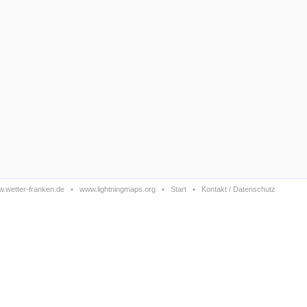
.wetter-franken.de
•
www.lightningmaps.org
•
Start
•
Kontakt / Datenschutz