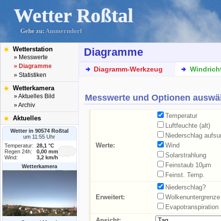
Wetter Roßtal
Gehe zu:
Ammerndorf
Wetterstation
Diagramme
» Messwerte
» Diagramme
Diagramm-Werkzeug
Windrich
» Statistiken
Wetterkamera
Messwerte und Optionen auswä
» Aktuelles Bild
» Archiv
Temperatur
Aktuelles
Luftfeuchte (alt)
Wetter in 90574 Roßtal
Niederschlag aufs
um 11:55 Uhr
Werte:
Wind
Temperatur:
28,1 °C
Regen 24h:
0,00 mm
Solarstrahlung
Wind:
3,2 km/h
Feinstaub 10µm
Wetterkamera
Feinst. Temp.
Niederschlag?
Erweitert:
Wolkenuntergrenze
Evapotranspiration
Ansicht: