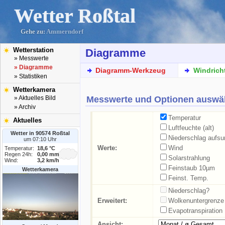
Wetter Roßtal
Gehe zu:
Ammerndorf
Wetterstation
Diagramme
» Messwerte
» Diagramme
Diagramm-Werkzeug
Windrich
» Statistiken
Wetterkamera
Messwerte und Optionen auswä
» Aktuelles Bild
» Archiv
Temperatur
Aktuelles
Luftfeuchte (alt)
Wetter in 90574 Roßtal
Niederschlag aufs
um 07:10 Uhr
Werte:
Wind
Temperatur:
18,6 °C
Regen 24h:
0,00 mm
Solarstrahlung
Wind:
3,2 km/h
Feinstaub 10µm
Wetterkamera
Feinst. Temp.
Niederschlag?
Erweitert:
Wolkenuntergrenze
Evapotranspiration
Ansicht: