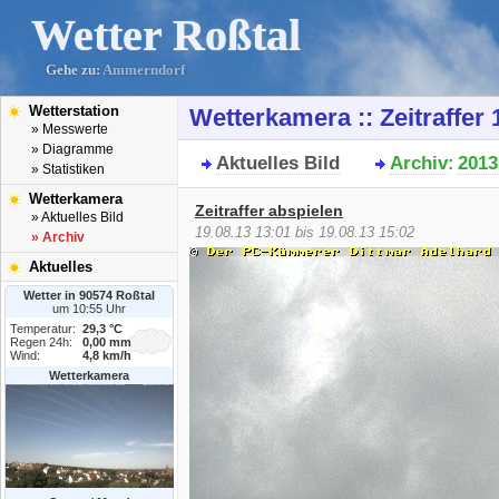
Wetter Roßtal
Gehe zu:
Ammerndorf
Wetterstation
Wetterkamera :: Zeitraffer
» Messwerte
» Diagramme
Aktuelles Bild
Archiv
2013
:
» Statistiken
Wetterkamera
Zeitraffer abspielen
» Aktuelles Bild
19.08.13 13:01 bis 19.08.13 15:02
» Archiv
Aktuelles
Wetter in 90574 Roßtal
um 10:55 Uhr
Temperatur:
29,3 °C
Regen 24h:
0,00 mm
Wind:
4,8 km/h
Wetterkamera