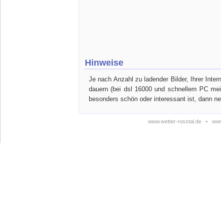
Hinweise
Je nach Anzahl zu ladender Bilder, Ihrer Int
dauern (bei dsl 16000 und schnellem PC meis
besonders schön oder interessant ist, dann n
www.wetter-rosstal.de
•
www