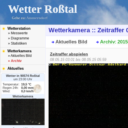
Wetter Roßtal
Gehe zu:
Ammerndorf
Wetterstation
Wetterkamera :: Zeitraffer
» Messwerte
» Diagramme
Aktuelles Bild
Archiv
2015
:
» Statistiken
Wetterkamera
Zeitraffer abspielen
» Aktuelles Bild
08.05.15 03:01 bis 08.05.15 05:59
» Archiv
Aktuelles
Wetter in 90574 Roßtal
um 23:00 Uhr
Temperatur:
19,5 °C
Regen 24h:
0,00 mm
Wind:
0,0 km/h
Wetterkamera