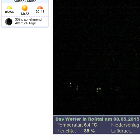
Sonne / Mond
20:48
05:56
13:22
30%, abnehmend
Alter: 24 Tage