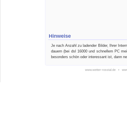
Hinweise
Je nach Anzahl zu ladender Bilder, Ihrer Int
dauern (bei dsl 16000 und schnellem PC meis
besonders schön oder interessant ist, dann n
www.wetter-rosstal.de
•
www