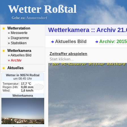
Wetter Roßtal
Gehe zu:
Ammerndorf
Wetterstation
Wetterkamera :: Archiv 21.
» Messwerte
» Diagramme
Aktuelles Bild
Archiv
2015
:
» Statistiken
Wetterkamera
Zeitraffer abspielen
» Aktuelles Bild
Start klicken...
» Archiv
Aktuelles
Wetter in 90574 Roßtal
um 08:45 Uhr
Temperatur:
17,7 °C
Regen 24h:
0,00 mm
Wind:
1,6 km/h
Wetterkamera