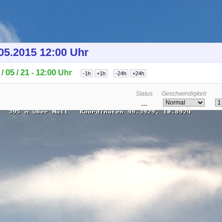
05.2015 12:00 Uhr
05
21
12
00
/
/
-
:
Uhr
Status
Geschwindigkeit
---