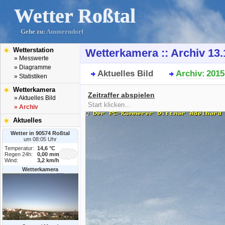
Wetter Roßtal
Gehe zu:
Ammerndorf
Wetterstation
Wetterkamera :: Archiv 13.
» Messwerte
» Diagramme
Aktuelles Bild
Archiv
2015
:
» Statistiken
Wetterkamera
Zeitraffer abspielen
» Aktuelles Bild
Start klicken...
» Archiv
Aktuelles
Wetter in 90574 Roßtal
um 08:05 Uhr
Temperatur:
14,6 °C
Regen 24h:
0,00 mm
Wind:
3,2 km/h
Wetterkamera