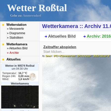
Wetter Roßtal
Gehe zu:
Ammerndorf
Wetterstation
Wetterkamera :: Archiv 11.
» Messwerte
» Diagramme
Aktuelles Bild
Archiv
2016
:
» Statistiken
Wetterkamera
Zeitraffer abspielen
» Aktuelles Bild
Start klicken...
» Archiv
Aktuelles
Wetter in 90574 Roßtal
um 04:30 Uhr
Temperatur:
16,7 °C
Regen 24h:
0,00 mm
Wind:
1,6 km/h
Wetterkamera