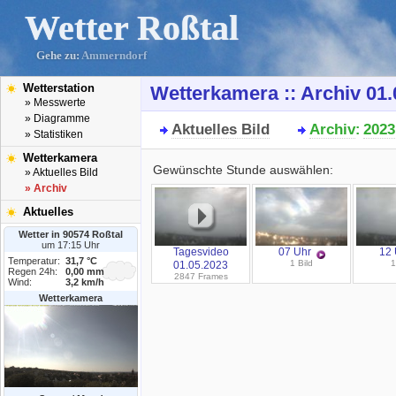
Wetter Roßtal
Gehe zu:
Ammerndorf
Wetterstation
Wetterkamera :: Archiv 01.
» Messwerte
» Diagramme
Aktuelles Bild
Archiv
2023
:
» Statistiken
Wetterkamera
Gewünschte Stunde auswählen:
» Aktuelles Bild
» Archiv
Aktuelles
Wetter in 90574 Roßtal
um 17:15 Uhr
Tagesvideo
07 Uhr
12 
Temperatur:
31,7 °C
1 Bild
1
01.05.2023
Regen 24h:
0,00 mm
2847 Frames
Wind:
3,2 km/h
Wetterkamera