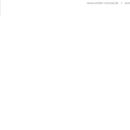
www.wetter-rosstal.de
•
www