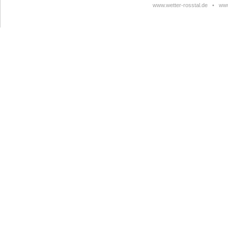
www.wetter-rosstal.de
•
www