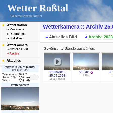
Wetter Roßtal
Gehe zu:
Ammerndorf
Wetterstation
Wetterkamera :: Archiv 25.
» Messwerte
» Diagramme
Aktuelles Bild
Archiv
2023
:
» Statistiken
Wetterkamera
Gewünschte Stunde auswählen:
» Aktuelles Bild
» Archiv
Aktuelles
Wetter in 90574 Roßtal
um 11:25 Uhr
Tagesvideo
07 Uhr
12 
Temperatur:
30,9 °C
1 Bild
1
25.05.2023
Regen 24h:
0,00 mm
2839 Frames
Wind:
8,0 km/h
Wetterkamera