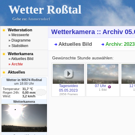
Wetter Roßtal
Gehe zu:
Ammerndorf
Wetterstation
Wetterkamera :: Archiv 05.
» Messwerte
» Diagramme
Aktuelles Bild
Archiv
2023
:
» Statistiken
Wetterkamera
Gewünschte Stunde auswählen:
» Aktuelles Bild
» Archiv
Aktuelles
Wetter in 90574 Roßtal
um 18:00 Uhr
Tagesvideo
07 Uhr
12 
Temperatur:
31,7 °C
1 Bild
1
05.05.2023
Regen 24h:
0,00 mm
2856 Frames
Wind:
3,2 km/h
Wetterkamera