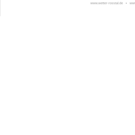
www.wetter-rosstal.de
•
www