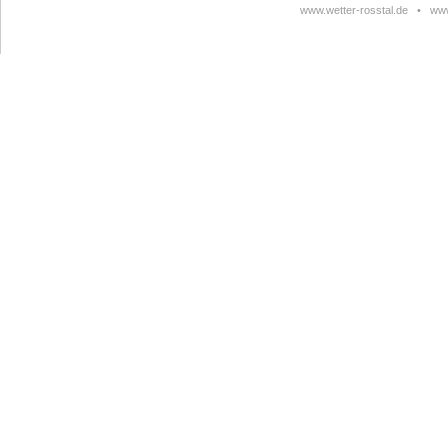
www.wetter-rosstal.de
•
www