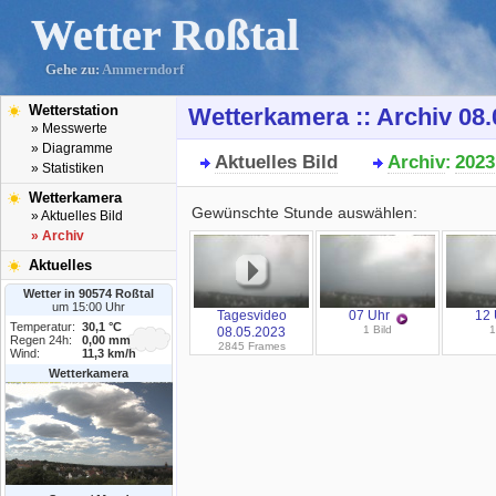
Wetter Roßtal
Gehe zu:
Ammerndorf
Wetterstation
Wetterkamera :: Archiv 08.
» Messwerte
» Diagramme
Aktuelles Bild
Archiv
2023
:
» Statistiken
Wetterkamera
Gewünschte Stunde auswählen:
» Aktuelles Bild
» Archiv
Aktuelles
Wetter in 90574 Roßtal
um 15:00 Uhr
Tagesvideo
07 Uhr
12 
Temperatur:
30,1 °C
1 Bild
1
08.05.2023
Regen 24h:
0,00 mm
2845 Frames
Wind:
11,3 km/h
Wetterkamera