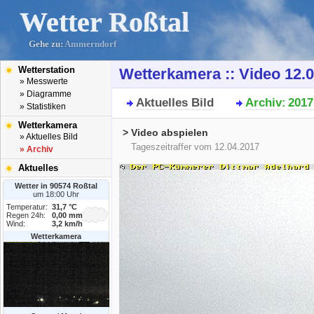
Wetter Roßtal
Gehe zu:
Ammerndorf
Wetterstation
Wetterkamera :: Video 12.
» Messwerte
» Diagramme
Aktuelles Bild
Archiv
2017
:
» Statistiken
Wetterkamera
> Video abspielen
» Aktuelles Bild
Tageszeitraffer vom 12.04.2017
» Archiv
Aktuelles
Wetter in 90574 Roßtal
um 18:00 Uhr
Temperatur:
31,7 °C
Regen 24h:
0,00 mm
Wind:
3,2 km/h
Wetterkamera