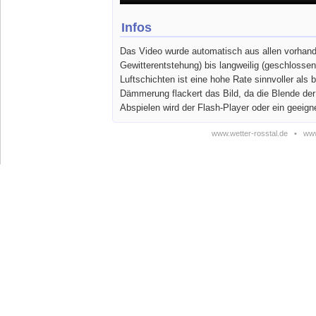
Infos
Das Video wurde automatisch aus allen vorhande
Gewitterentstehung) bis langweilig (geschlosse
Luftschichten ist eine hohe Rate sinnvoller a
Dämmerung flackert das Bild, da die Blende de
Abspielen wird der Flash-Player oder ein geeign
www.wetter-rosstal.de
•
www