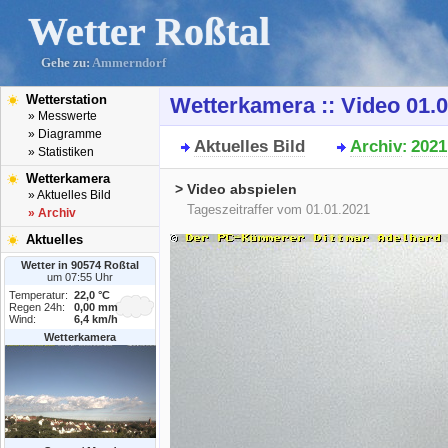
Wetter Roßtal
Gehe zu:
Ammerndorf
Wetterstation
Wetterkamera :: Video 01.
» Messwerte
» Diagramme
Aktuelles Bild
Archiv
2021
:
» Statistiken
Wetterkamera
> Video abspielen
» Aktuelles Bild
Tageszeitraffer vom 01.01.2021
» Archiv
Aktuelles
Wetter in 90574 Roßtal
um 07:55 Uhr
Temperatur:
22,0 °C
Regen 24h:
0,00 mm
Wind:
6,4 km/h
Wetterkamera