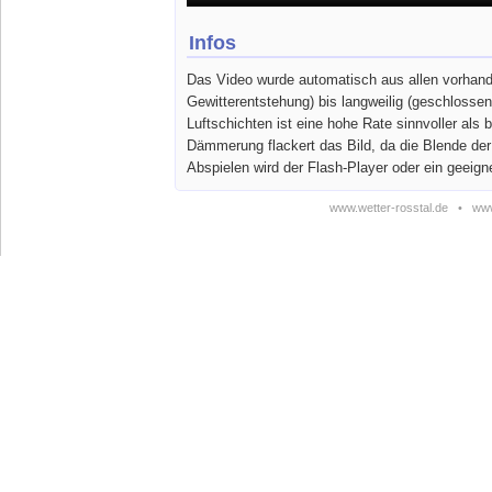
Infos
Das Video wurde automatisch aus allen vorhande
Gewitterentstehung) bis langweilig (geschlosse
Luftschichten ist eine hohe Rate sinnvoller a
Dämmerung flackert das Bild, da die Blende de
Abspielen wird der Flash-Player oder ein geeign
www.wetter-rosstal.de
•
www