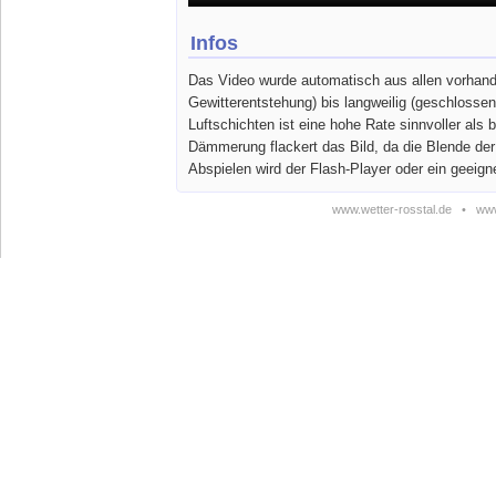
Infos
Das Video wurde automatisch aus allen vorhande
Gewitterentstehung) bis langweilig (geschlosse
Luftschichten ist eine hohe Rate sinnvoller a
Dämmerung flackert das Bild, da die Blende de
Abspielen wird der Flash-Player oder ein geeign
www.wetter-rosstal.de
•
www