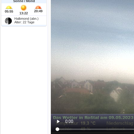
Sonne / Mond
20:49
05:55
13:22
Halbmond (abn.)
Alter: 22 Tage