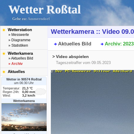
Wetter Roßtal
Gehe zu:
Ammerndorf
Wetterstation
Wetterkamera :: Video 09.
» Messwerte
» Diagramme
Aktuelles Bild
Archiv
2023
:
» Statistiken
Wetterkamera
> Video abspielen
» Aktuelles Bild
Tageszeitraffer vom 09.05.2023
» Archiv
Aktuelles
Wetter in 90574 Roßtal
um 06:30 Uhr
Temperatur:
21,3 °C
Regen 24h:
0,00 mm
Wind:
3,2 km/h
Wetterkamera