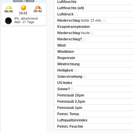
Sonne / Mond
Luftfeuchte
Luftfeuchte (alt)
20:42
06:00
13:21
Luftdruck
[i]
9%, abnehmend
Niederschlag
letzte 15 min.
[i]
Alter: 27 Tage
Evapotranspiration
Niederschlag
heute
[i]
Niederschlag?
[i]
Wind
Windböen
Regenrate
Windrichtung
Helligkeit
[i]
Solarstrahlung
[i]
UV-Index
Sonne?
[i]
Feinstaub 10µm
Feinstaub 2,5µm
Feinstaub 1µm
Feinst. Temp.
Luftqualitätsindex
Feinst. Feuchte