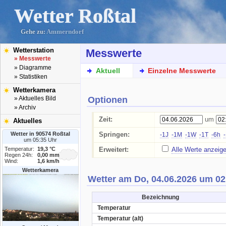
Wetter Roßtal
Gehe zu:
Ammerndorf
Wetterstation
Messwerte
» Messwerte
» Diagramme
Aktuell
Einzelne Messwerte
» Statistiken
Wetterkamera
Optionen
» Aktuelles Bild
» Archiv
Zeit:
um
Aktuelles
Wetter in 90574 Roßtal
Springen:
-1J
-1M
-1W
-1T
-6h
um 05:35 Uhr
Temperatur:
19,3 °C
Erweitert:
Alle Werte anzeig
Regen 24h:
0,00 mm
Wind:
1,6 km/h
Wetterkamera
Wetter am Do, 04.06.2026 um 02
Bezeichnung
Temperatur
Temperatur (alt)