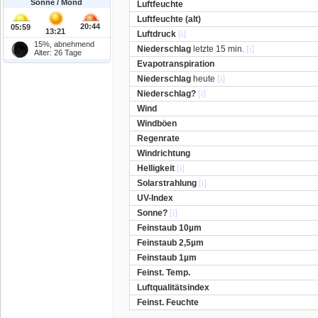
Sonne / Mond
Luftfeuchte
Luftfeuchte (alt)
20:44
05:59
13:21
Luftdruck
[i]
15%, abnehmend
Niederschlag
letzte 15 min.
[i]
Alter: 26 Tage
Evapotranspiration
Niederschlag
heute
[i]
Niederschlag?
[i]
Wind
Windböen
Regenrate
Windrichtung
Helligkeit
[i]
Solarstrahlung
[i]
UV-Index
Sonne?
[i]
Feinstaub 10µm
Feinstaub 2,5µm
Feinstaub 1µm
Feinst. Temp.
Luftqualitätsindex
Feinst. Feuchte