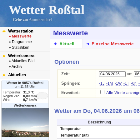
Wetter Roßtal
Gehe zu:
Ammerndorf
Wetterstation
Messwerte
» Messwerte
» Diagramme
Aktuell
Einzelne Messwerte
» Statistiken
Wetterkamera
Optionen
» Aktuelles Bild
» Archiv
Zeit:
um
Aktuelles
Wetter in 90574 Roßtal
Springen:
-1J
-1M
-1W
-1T
-6h
um 11:35 Uhr
Temperatur:
31,3 °C
Erweitert:
Alle Werte anzeig
Regen 24h:
0,00 mm
Wind:
9,7 km/h
Wetterkamera
Wetter am Do, 04.06.2026 um 06
Bezeichnung
Temperatur
Temperatur (alt)