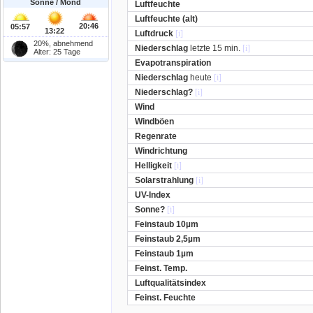
Sonne / Mond
Luftfeuchte
Luftfeuchte (alt)
20:46
05:57
13:22
Luftdruck
[i]
20%, abnehmend
Niederschlag
letzte 15 min.
[i]
Alter: 25 Tage
Evapotranspiration
Niederschlag
heute
[i]
Niederschlag?
[i]
Wind
Windböen
Regenrate
Windrichtung
Helligkeit
[i]
Solarstrahlung
[i]
UV-Index
Sonne?
[i]
Feinstaub 10µm
Feinstaub 2,5µm
Feinstaub 1µm
Feinst. Temp.
Luftqualitätsindex
Feinst. Feuchte