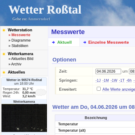
Wetter Roßtal
Gehe zu:
Ammerndorf
Wetterstation
Messwerte
» Messwerte
» Diagramme
Aktuell
Einzelne Messwerte
» Statistiken
Wetterkamera
Optionen
» Aktuelles Bild
» Archiv
Zeit:
um
Aktuelles
Wetter in 90574 Roßtal
Springen:
-1J
-1M
-1W
-1T
-6h
um 18:00 Uhr
Temperatur:
31,7 °C
Erweitert:
Alle Werte anzeig
Regen 24h:
0,00 mm
Wind:
3,2 km/h
Wetterkamera
Wetter am Do, 04.06.2026 um 08
Bezeichnung
Temperatur
Temperatur (alt)