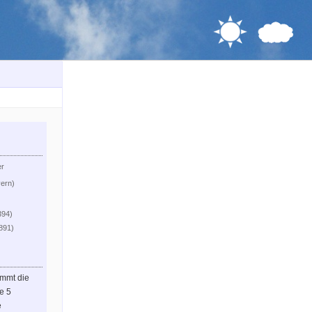
er
yern)
394)
.891)
immt die
le 5
e