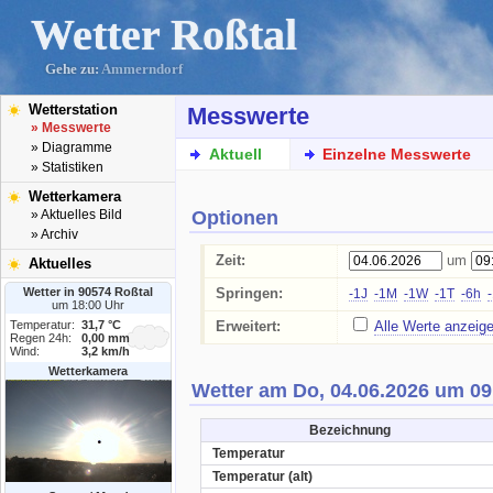
Wetter Roßtal
Gehe zu:
Ammerndorf
Wetterstation
Messwerte
» Messwerte
» Diagramme
Aktuell
Einzelne Messwerte
» Statistiken
Wetterkamera
Optionen
» Aktuelles Bild
» Archiv
Zeit:
um
Aktuelles
Wetter in 90574 Roßtal
Springen:
-1J
-1M
-1W
-1T
-6h
um 18:00 Uhr
Temperatur:
31,7 °C
Erweitert:
Alle Werte anzeig
Regen 24h:
0,00 mm
Wind:
3,2 km/h
Wetterkamera
Wetter am Do, 04.06.2026 um 09
Bezeichnung
Temperatur
Temperatur (alt)