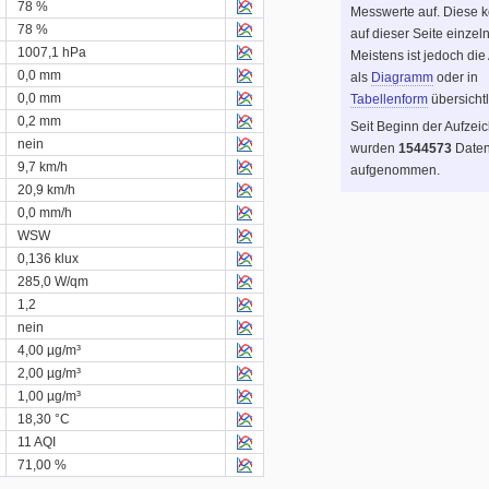
78 %
Messwerte auf. Diese 
78 %
auf dieser Seite einzel
1007,1 hPa
Meistens ist jedoch die
0,0 mm
als
Diagramm
oder in
0,0 mm
Tabellenform
übersichtl
0,2 mm
Seit Beginn der Aufzei
nein
wurden
1544573
Daten
9,7 km/h
aufgenommen.
20,9 km/h
0,0 mm/h
WSW
0,136 klux
285,0 W/qm
1,2
nein
4,00 µg/m³
2,00 µg/m³
1,00 µg/m³
18,30 °C
11 AQI
71,00 %