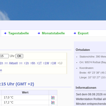
Tagestabelle
Monatstabelle
Export
Ortsdaten
Uhr
Stationshöhe: 390 Met
Ort: 90574 Roßtal (Ba
-1h
<<
Aktuell
>>
+1h
+6h
+1T
+1W
+1M
+1J
Koordinaten:
en
Breite: 49° 23' 38" (49.
Länge: 10° 53' 27" (10
:15 Uhr (GMT +2)
Informationen
Wert
Seit dem 08.08.2026 n
17,0 °C
Wetterstation Roßtal al
17,2 °C
Minuten entsprechend