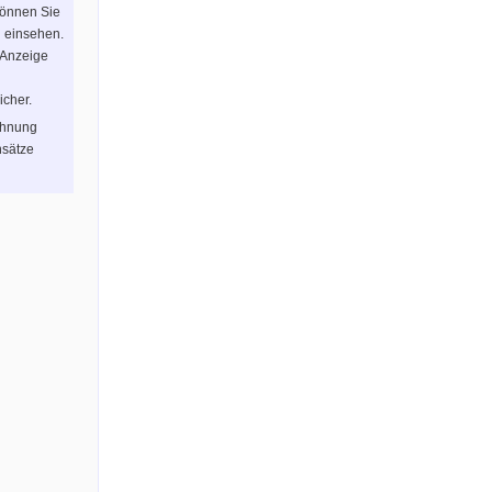
können Sie
n einsehen.
 Anzeige
icher.
chnung
sätze