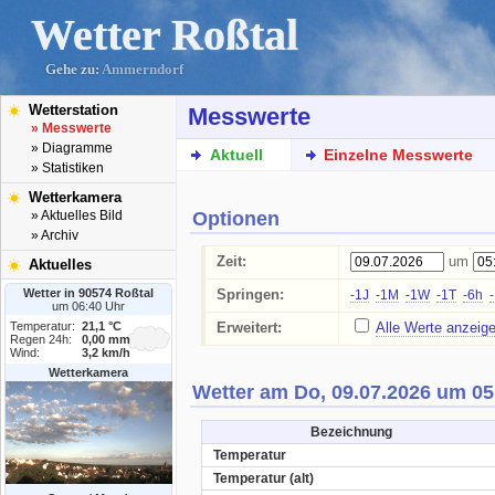
Wetter Roßtal
Gehe zu:
Ammerndorf
Wetterstation
Messwerte
» Messwerte
» Diagramme
Aktuell
Einzelne Messwerte
» Statistiken
Wetterkamera
Optionen
» Aktuelles Bild
» Archiv
Zeit:
um
Aktuelles
Wetter in 90574 Roßtal
Springen:
-1J
-1M
-1W
-1T
-6h
um 06:40 Uhr
Temperatur:
21,1 °C
Erweitert:
Alle Werte anzeig
Regen 24h:
0,00 mm
Wind:
3,2 km/h
Wetterkamera
Wetter am Do, 09.07.2026 um 05
Bezeichnung
Temperatur
Temperatur (alt)