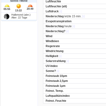
Sonne / Mond
Luftfeuchte
Luftfeuchte (alt)
20:49
05:55
13:22
Luftdruck
[i]
Halbmond (abn.)
Niederschlag
letzte 15 min.
[i]
Alter: 22 Tage
Evapotranspiration
Niederschlag
heute
[i]
Niederschlag?
[i]
Wind
Windböen
Regenrate
Windrichtung
Helligkeit
[i]
Solarstrahlung
[i]
UV-Index
Sonne?
[i]
Feinstaub 10µm
Feinstaub 2,5µm
Feinstaub 1µm
Feinst. Temp.
Luftqualitätsindex
Feinst. Feuchte