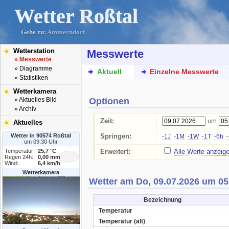
Wetter Roßtal
Gehe zu:
Ammerndorf
Wetterstation
Messwerte
» Messwerte
» Diagramme
Aktuell
Einzelne Messwerte
» Statistiken
Wetterkamera
Optionen
» Aktuelles Bild
» Archiv
Zeit:
um
Aktuelles
Wetter in 90574 Roßtal
Springen:
-1J
-1M
-1W
-1T
-6h
um 09:30 Uhr
Temperatur:
25,7 °C
Erweitert:
Alle Werte anzeig
Regen 24h:
0,00 mm
Wind:
6,4 km/h
Wetterkamera
Wetter am Do, 09.07.2026 um 05
Bezeichnung
Temperatur
Temperatur (alt)