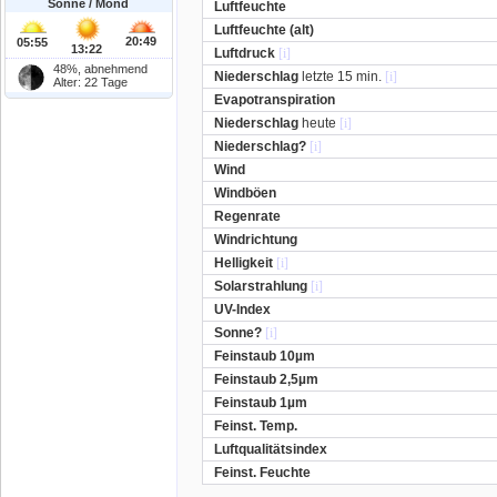
Sonne / Mond
Luftfeuchte
Luftfeuchte (alt)
20:49
05:55
13:22
Luftdruck
[i]
48%, abnehmend
Niederschlag
letzte 15 min.
[i]
Alter: 22 Tage
Evapotranspiration
Niederschlag
heute
[i]
Niederschlag?
[i]
Wind
Windböen
Regenrate
Windrichtung
Helligkeit
[i]
Solarstrahlung
[i]
UV-Index
Sonne?
[i]
Feinstaub 10µm
Feinstaub 2,5µm
Feinstaub 1µm
Feinst. Temp.
Luftqualitätsindex
Feinst. Feuchte