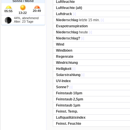
Sonne / Mond
Luftfeuchte
Luftfeuchte (alt)
20:49
05:55
13:22
Luftdruck
[i]
44%, abnehmend
Niederschlag
letzte 15 min.
[i]
Alter: 23 Tage
Evapotranspiration
Niederschlag
heute
[i]
Niederschlag?
[i]
Wind
Windböen
Regenrate
Windrichtung
Helligkeit
[i]
Solarstrahlung
[i]
UV-Index
Sonne?
[i]
Feinstaub 10µm
Feinstaub 2,5µm
Feinstaub 1µm
Feinst. Temp.
Luftqualitätsindex
Feinst. Feuchte