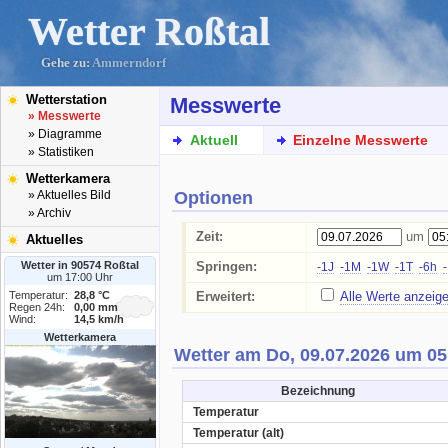
Wetter Roßtal
Gehe zu:
Ammerndorf
Wetterstation
Messwerte
» Messwerte
» Diagramme
Aktuell
Einzelne Messwerte
» Statistiken
Wetterkamera
Optionen
» Aktuelles Bild
» Archiv
Zeit:
um
Aktuelles
Wetter in 90574 Roßtal
Springen:
-1J
-1M
-1W
-1T
-6h
um 17:00 Uhr
Temperatur:
28,8 °C
Erweitert:
Alle Werte anzeig
Regen 24h:
0,00 mm
Wind:
14,5 km/h
Wetterkamera
Wetter am Do, 09.07.2026 um 05
Bezeichnung
Temperatur
Temperatur (alt)