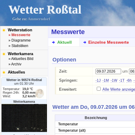
Wetter Roßtal
Gehe zu:
Ammerndorf
Wetterstation
Messwerte
» Messwerte
» Diagramme
Aktuell
Einzelne Messwerte
» Statistiken
Wetterkamera
Optionen
» Aktuelles Bild
» Archiv
Zeit:
um
Aktuelles
Wetter in 90574 Roßtal
Springen:
-1J
-1M
-1W
-1T
-6h
um 01:30 Uhr
Temperatur:
19,0 °C
Erweitert:
Alle Werte anzeig
Regen 24h:
0,00 mm
Wind:
3,2 km/h
Wetterkamera
Wetter am Do, 09.07.2026 um 06
Bezeichnung
Temperatur
Temperatur (alt)