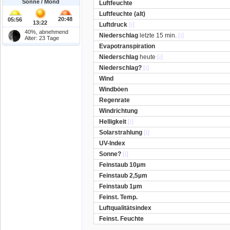
Sonne / Mond
Luftfeuchte
Luftfeuchte (alt)
20:48
05:56
13:22
Luftdruck
[i]
40%, abnehmend
Niederschlag
letzte 15 min.
[i]
Alter: 23 Tage
Evapotranspiration
Niederschlag
heute
[i]
Niederschlag?
[i]
Wind
Windböen
Regenrate
Windrichtung
Helligkeit
[i]
Solarstrahlung
[i]
UV-Index
Sonne?
[i]
Feinstaub 10µm
Feinstaub 2,5µm
Feinstaub 1µm
Feinst. Temp.
Luftqualitätsindex
Feinst. Feuchte