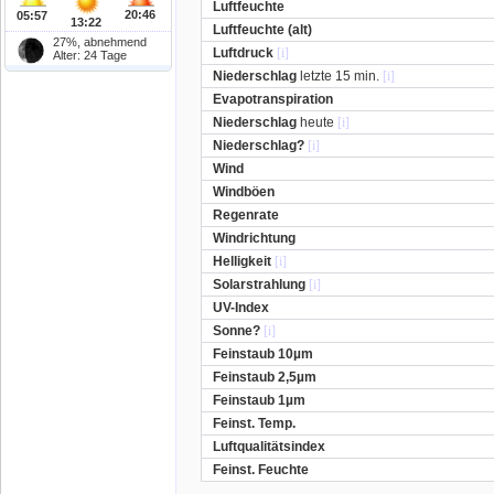
Luftfeuchte
20:46
05:57
13:22
Luftfeuchte (alt)
27%, abnehmend
Luftdruck
[i]
Alter: 24 Tage
Niederschlag
letzte 15 min.
[i]
Evapotranspiration
Niederschlag
heute
[i]
Niederschlag?
[i]
Wind
Windböen
Regenrate
Windrichtung
Helligkeit
[i]
Solarstrahlung
[i]
UV-Index
Sonne?
[i]
Feinstaub 10µm
Feinstaub 2,5µm
Feinstaub 1µm
Feinst. Temp.
Luftqualitätsindex
Feinst. Feuchte