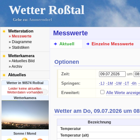
Wetter Roßtal
Gehe zu:
Ammerndorf
Wetterstation
Messwerte
» Messwerte
» Diagramme
Aktuell
Einzelne Messwerte
» Statistiken
Wetterkamera
Optionen
» Aktuelles Bild
» Archiv
Zeit:
um
Aktuelles
Wetter in 90574 Roßtal
Springen:
-1J
-1M
-1W
-1T
-6h
Leider keine aktuellen
Wetterdaten vorhanden
Erweitert:
Alle Werte anzeig
Wetterkamera
Wetter am Do, 09.07.2026 um 08
Bezeichnung
Temperatur
Sonne / Mond
Temperatur (alt)