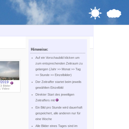
Hinweise:
Auf ein Vorschaubild klicken um
zum entsprechenden Zeitraum zu
gelangen (Jahr >> Monat >> Tag
>> Stunde >> Einzelbilder)
Der Zeitraffer startet beim jeweils
/2019
3 Bilder
gewählten Einzelbild
1 Video
Direkter Start des jeweiligen
Zeitraffers mit
Ein Bild pro Stunde wird dauerhaft
gespeichert, alle anderen nur für
eine Woche
Alle Bilder eines Tages sind im