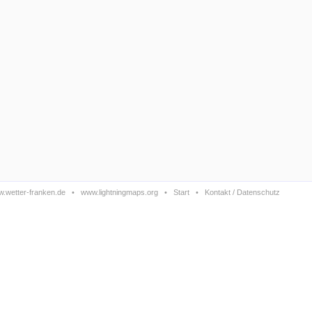
.wetter-franken.de
•
www.lightningmaps.org
•
Start
•
Kontakt / Datenschutz