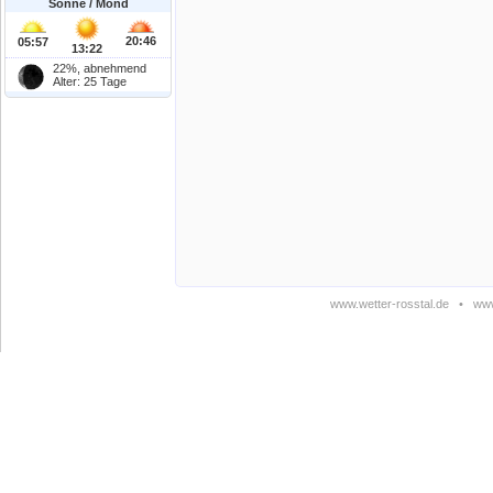
Sonne / Mond
20:46
05:57
13:22
22%, abnehmend
Alter: 25 Tage
www.wetter-rosstal.de
•
www