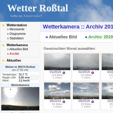
Wetter Roßtal
Gehe zu:
Ammerndorf
Wetterstation
Wetterkamera :: Archiv 20
» Messwerte
» Diagramme
Aktuelles Bild
Archiv
2019
:
» Statistiken
Wetterkamera
Gewünschten Monat auswählen:
» Aktuelles Bild
» Archiv
Aktuelles
Wetter in 90574 Roßtal
um 17:55 Uhr
01/2019
02/2019
03/
Temperatur:
31,7 °C
124 Bilder
111 Bilder
123
Regen 24h:
0,00 mm
1 Video
1 Video
1 
Wind:
3,2 km/h
Wetterkamera
08/2019
09/2019
10/
84 Bilder
90 Bilder
85
1 Video
1 Video
1 