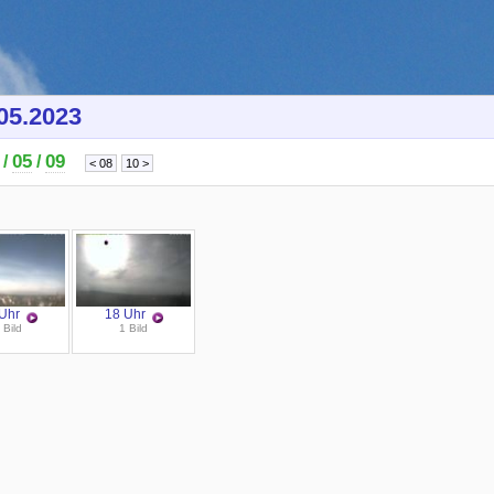
05.2023
05
09
/
/
Uhr
18 Uhr
 Bild
1 Bild