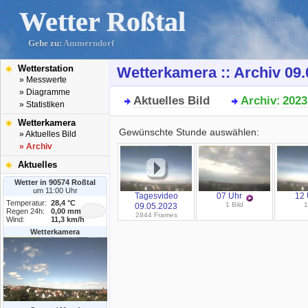
Wetter Roßtal
Gehe zu:
Ammerndorf
Wetterstation
Wetterkamera :: Archiv 09.
» Messwerte
» Diagramme
Aktuelles Bild
Archiv
2023
:
» Statistiken
Wetterkamera
Gewünschte Stunde auswählen:
» Aktuelles Bild
» Archiv
Aktuelles
Wetter in 90574 Roßtal
um 11:00 Uhr
Tagesvideo
07 Uhr
12 
Temperatur:
28,4 °C
1 Bild
1
09.05.2023
Regen 24h:
0,00 mm
2844 Frames
Wind:
11,3 km/h
Wetterkamera