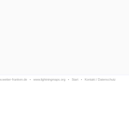
.wetter-franken.de
•
www.lightningmaps.org
•
Start
•
Kontakt / Datenschutz