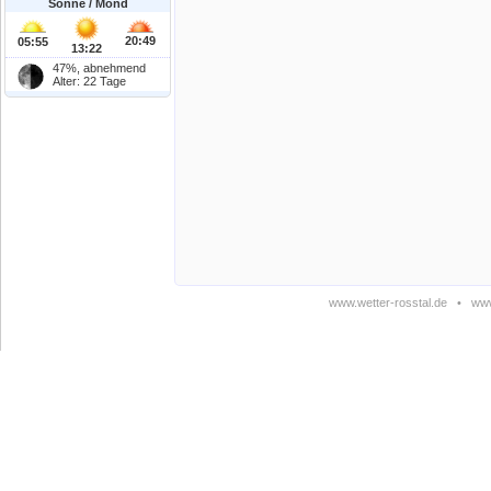
Sonne / Mond
20:49
05:55
13:22
47%, abnehmend
Alter: 22 Tage
www.wetter-rosstal.de
•
www