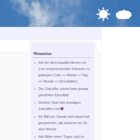
Hinweise:
Auf ein Vorschaubild klicken um
zum entsprechenden Zeitraum zu
gelangen (Jahr >> Monat >> Tag
>> Stunde >> Einzelbilder)
Der Zeitraffer startet beim jeweils
gewählten Einzelbild
Direkter Start des jeweiligen
Zeitraffers mit
Ein Bild pro Stunde wird dauerhaft
gespeichert, alle anderen nur für
eine Woche
Alle Bilder eines Tages sind im