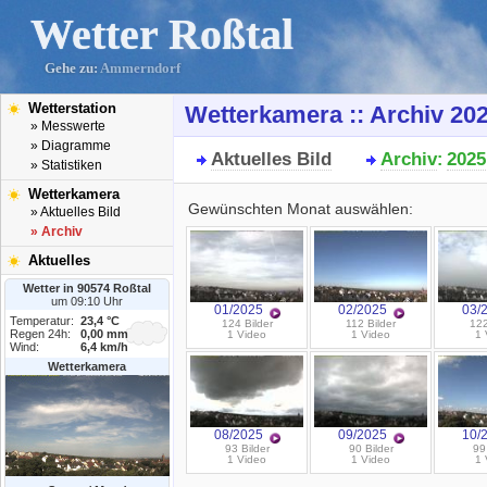
Wetter Roßtal
Gehe zu:
Ammerndorf
Wetterstation
Wetterkamera :: Archiv 20
» Messwerte
» Diagramme
Aktuelles Bild
Archiv
2025
:
» Statistiken
Wetterkamera
Gewünschten Monat auswählen:
» Aktuelles Bild
» Archiv
Aktuelles
Wetter in 90574 Roßtal
um 09:10 Uhr
01/2025
02/2025
03/
Temperatur:
23,4 °C
124 Bilder
112 Bilder
122
Regen 24h:
0,00 mm
1 Video
1 Video
1 
Wind:
6,4 km/h
Wetterkamera
08/2025
09/2025
10/
93 Bilder
90 Bilder
99
1 Video
1 Video
1 