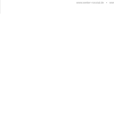
www.wetter-rosstal.de
•
www