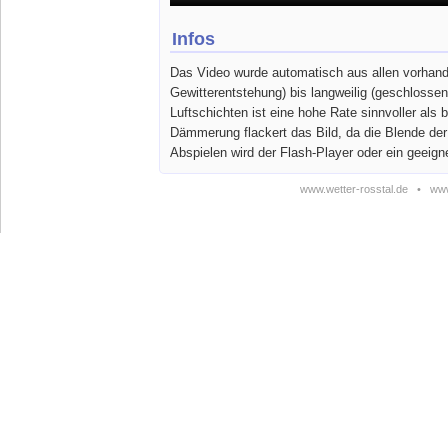
Infos
Das Video wurde automatisch aus allen vorhande
Gewitterentstehung) bis langweilig (geschlosse
Luftschichten ist eine hohe Rate sinnvoller a
Dämmerung flackert das Bild, da die Blende de
Abspielen wird der Flash-Player oder ein geeign
www.wetter-rosstal.de
•
www