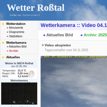
Wetter Roßtal
Gehe zu:
Ammerndorf
Wetterstation
Wetterkamera :: Video 04.
» Messwerte
» Diagramme
Aktuelles Bild
Archiv
2025
:
» Statistiken
Wetterkamera
> Video abspielen
» Aktuelles Bild
Tageszeitraffer vom 04.11.2025
» Archiv
Aktuelles
Wetter in 90574 Roßtal
um 22:35 Uhr
Temperatur:
21,4 °C
Regen 24h:
0,00 mm
Wind:
3,2 km/h
Wetterkamera