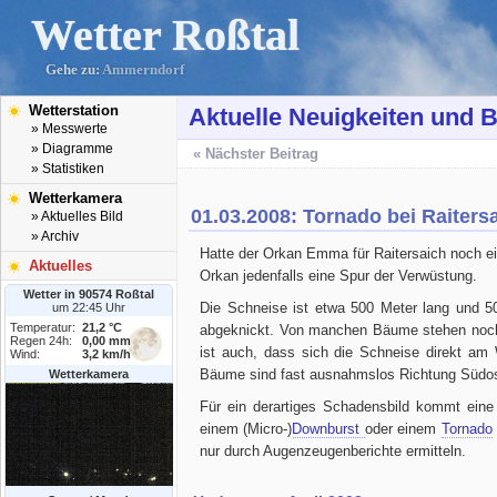
Wetter Roßtal
Gehe zu:
Ammerndorf
Wetterstation
Aktuelle Neuigkeiten und B
» Messwerte
» Diagramme
« Nächster Beitrag
» Statistiken
Wetterkamera
01.03.2008: Tornado bei Raiters
» Aktuelles Bild
» Archiv
Hatte der Orkan Emma für Raitersaich noch e
Aktuelles
Orkan jedenfalls eine Spur der Verwüstung.
Wetter in 90574 Roßtal
Die Schneise ist etwa 500 Meter lang und 5
um 22:45 Uhr
Temperatur:
21,2 °C
abgeknickt. Von manchen Bäume stehen noch 
Regen 24h:
0,00 mm
ist auch, dass sich die Schneise direkt am
Wind:
3,2 km/h
Bäume sind fast ausnahmslos Richtung Südos
Wetterkamera
Für ein derartiges Schadensbild kommt eine
einem (Micro-)
Downburst
oder einem
Tornado
nur durch Augenzeugenberichte ermitteln.