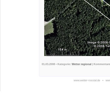
01.03.2008
• Kategorie:
Wetter regional
|
Kommentare 
www.wetter-rosstal.de
•
www