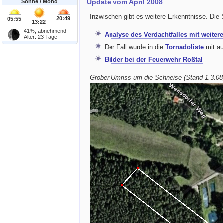
Update vom April 2008
Sonne / Mond
Inzwischen gibt es weitere Erkenntnisse. Die 
20:49
05:55
13:22
41%, abnehmend
Analyse des Verdachtfalles mit weiter
Alter: 23 Tage
Der Fall wurde in die
Tornadoliste
mit a
Bilder bei der Feuerwehr Roßtal
Grober Umriss um die Schneise (Stand 1.3.08