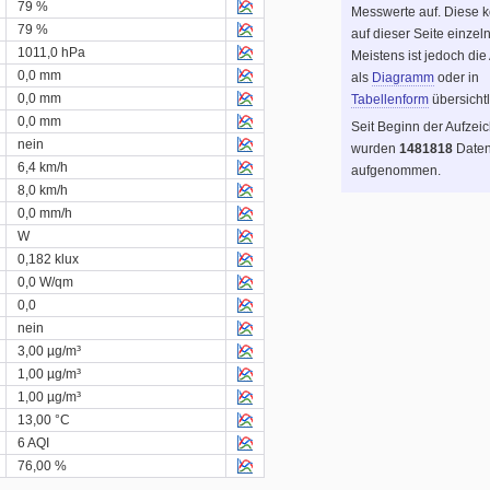
79 %
Messwerte auf. Diese 
79 %
auf dieser Seite einzel
1011,0 hPa
Meistens ist jedoch die
0,0 mm
als
Diagramm
oder in
0,0 mm
Tabellenform
übersichtl
0,0 mm
Seit Beginn der Aufzei
nein
wurden
1481818
Daten
6,4 km/h
aufgenommen.
8,0 km/h
0,0 mm/h
W
0,182 klux
0,0 W/qm
0,0
nein
3,00 µg/m³
1,00 µg/m³
1,00 µg/m³
13,00 °C
6 AQI
76,00 %