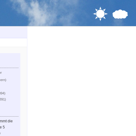
er
yern)
394)
.891)
immt die
le 5
e