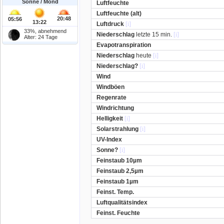
Sonne / Mond
Luftfeuchte
Luftfeuchte (alt)
20:48
05:56
13:22
Luftdruck
[i]
33%, abnehmend
Niederschlag
letzte 15 min.
[i]
Alter: 24 Tage
Evapotranspiration
Niederschlag
heute
[i]
Niederschlag?
[i]
Wind
Windböen
Regenrate
Windrichtung
Helligkeit
[i]
Solarstrahlung
[i]
UV-Index
Sonne?
[i]
Feinstaub 10µm
Feinstaub 2,5µm
Feinstaub 1µm
Feinst. Temp.
Luftqualitätsindex
Feinst. Feuchte