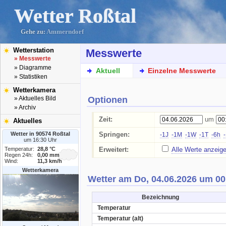
Wetter Roßtal
Gehe zu:
Ammerndorf
Wetterstation
Messwerte
» Messwerte
» Diagramme
Aktuell
Einzelne Messwerte
» Statistiken
Wetterkamera
Optionen
» Aktuelles Bild
» Archiv
Zeit:
um
Aktuelles
Wetter in 90574 Roßtal
Springen:
-1J
-1M
-1W
-1T
-6h
um 16:30 Uhr
Temperatur:
28,8 °C
Erweitert:
Alle Werte anzeig
Regen 24h:
0,00 mm
Wind:
11,3 km/h
Wetterkamera
Wetter am Do, 04.06.2026 um 00
Bezeichnung
Temperatur
Temperatur (alt)