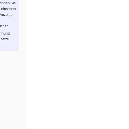
können Sie
n einsehen.
 Anzeige
icher.
chnung
sätze