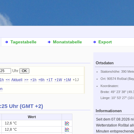
Tagestabelle
Monatstabelle
Export
Ortsdaten
Uhr
Stationshöhe: 390 Met
Ort: 90574 Roßtal (Ba
-1h
<<
Aktuell
>>
+1h
+6h
+1T
+1W
+1M
+1J
Koordinaten:
en
Breite: 49° 23' 38" (49.
Länge: 10° 53' 27" (10
:25 Uhr (GMT +2)
Informationen
Wert
Seit dem 07.08.2026 n
12,6 °C
Wetterstation Roßtal al
12,8 °C
Minuten entsprechend