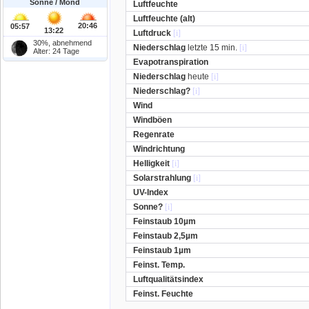
Sonne / Mond
Luftfeuchte
Luftfeuchte (alt)
20:46
05:57
13:22
Luftdruck
[i]
30%, abnehmend
Niederschlag
letzte 15 min.
[i]
Alter: 24 Tage
Evapotranspiration
Niederschlag
heute
[i]
Niederschlag?
[i]
Wind
Windböen
Regenrate
Windrichtung
Helligkeit
[i]
Solarstrahlung
[i]
UV-Index
Sonne?
[i]
Feinstaub 10µm
Feinstaub 2,5µm
Feinstaub 1µm
Feinst. Temp.
Luftqualitätsindex
Feinst. Feuchte