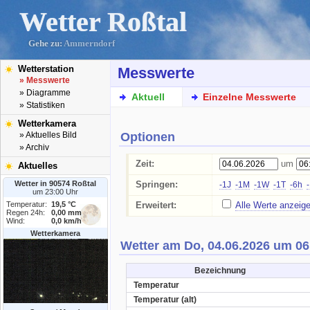
Wetter Roßtal
Gehe zu:
Ammerndorf
Wetterstation
Messwerte
» Messwerte
» Diagramme
Aktuell
Einzelne Messwerte
» Statistiken
Wetterkamera
Optionen
» Aktuelles Bild
» Archiv
Zeit:
um
Aktuelles
Wetter in 90574 Roßtal
Springen:
-1J
-1M
-1W
-1T
-6h
um 23:00 Uhr
Temperatur:
19,5 °C
Erweitert:
Alle Werte anzeig
Regen 24h:
0,00 mm
Wind:
0,0 km/h
Wetterkamera
Wetter am Do, 04.06.2026 um 06
Bezeichnung
Temperatur
Temperatur (alt)