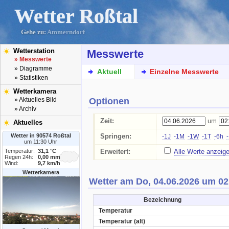
Wetter Roßtal
Gehe zu:
Ammerndorf
Wetterstation
Messwerte
» Messwerte
» Diagramme
Aktuell
Einzelne Messwerte
» Statistiken
Wetterkamera
Optionen
» Aktuelles Bild
» Archiv
Zeit:
um
Aktuelles
Wetter in 90574 Roßtal
Springen:
-1J
-1M
-1W
-1T
-6h
um 11:30 Uhr
Temperatur:
31,1 °C
Erweitert:
Alle Werte anzeig
Regen 24h:
0,00 mm
Wind:
9,7 km/h
Wetterkamera
Wetter am Do, 04.06.2026 um 02
Bezeichnung
Temperatur
Temperatur (alt)