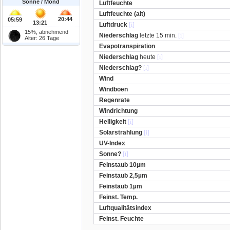
Sonne / Mond
Luftfeuchte
Luftfeuchte (alt)
20:44
05:59
13:21
Luftdruck
[i]
15%, abnehmend
Niederschlag
letzte 15 min.
[i]
Alter: 26 Tage
Evapotranspiration
Niederschlag
heute
[i]
Niederschlag?
[i]
Wind
Windböen
Regenrate
Windrichtung
Helligkeit
[i]
Solarstrahlung
[i]
UV-Index
Sonne?
[i]
Feinstaub 10µm
Feinstaub 2,5µm
Feinstaub 1µm
Feinst. Temp.
Luftqualitätsindex
Feinst. Feuchte