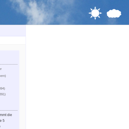
er
yern)
394)
.891)
immt die
le 5
e