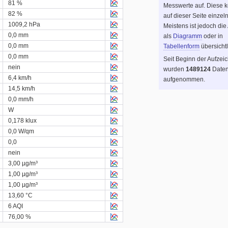
81 %
Messwerte auf. Diese 
82 %
auf dieser Seite einzel
1009,2 hPa
Meistens ist jedoch die
0,0 mm
als
Diagramm
oder in
0,0 mm
Tabellenform
übersichtl
0,0 mm
Seit Beginn der Aufzei
nein
wurden
1489124
Daten
6,4 km/h
aufgenommen.
14,5 km/h
0,0 mm/h
W
0,178 klux
0,0 W/qm
0,0
nein
3,00 µg/m³
1,00 µg/m³
1,00 µg/m³
13,60 °C
6 AQI
76,00 %