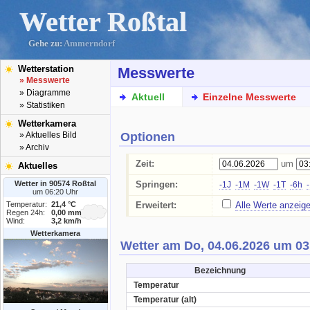
Wetter Roßtal
Gehe zu:
Ammerndorf
Wetterstation
Messwerte
» Messwerte
» Diagramme
Aktuell
Einzelne Messwerte
» Statistiken
Wetterkamera
Optionen
» Aktuelles Bild
» Archiv
Zeit:
um
Aktuelles
Wetter in 90574 Roßtal
Springen:
-1J
-1M
-1W
-1T
-6h
um 06:20 Uhr
Temperatur:
21,4 °C
Erweitert:
Alle Werte anzeig
Regen 24h:
0,00 mm
Wind:
3,2 km/h
Wetterkamera
Wetter am Do, 04.06.2026 um 03
Bezeichnung
Temperatur
Temperatur (alt)