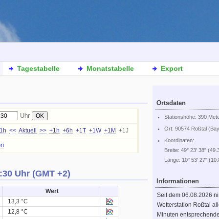
Tagestabelle
Monatstabelle
Export
Ortsdaten
Uhr
Stationshöhe: 390 Met
Ort: 90574 Roßtal (Ba
-1h
<<
Aktuell
>>
+1h
+6h
+1T
+1W
+1M
+1J
Koordinaten:
en
Breite: 49° 23' 38" (49.
Länge: 10° 53' 27" (10
:30 Uhr (GMT +2)
Informationen
Wert
Seit dem 06.08.2026 n
13,3 °C
Wetterstation Roßtal al
12,8 °C
Minuten entsprechend