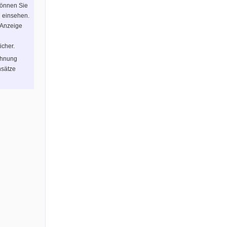
können Sie
n einsehen.
 Anzeige
icher.
chnung
sätze