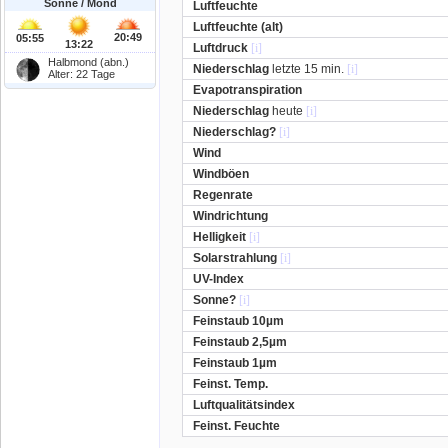
Sonne / Mond
Luftfeuchte
Luftfeuchte (alt)
20:49
05:55
13:22
Luftdruck
[i]
Halbmond (abn.)
Niederschlag
letzte 15 min.
[i]
Alter: 22 Tage
Evapotranspiration
Niederschlag
heute
[i]
Niederschlag?
[i]
Wind
Windböen
Regenrate
Windrichtung
Helligkeit
[i]
Solarstrahlung
[i]
UV-Index
Sonne?
[i]
Feinstaub 10µm
Feinstaub 2,5µm
Feinstaub 1µm
Feinst. Temp.
Luftqualitätsindex
Feinst. Feuchte